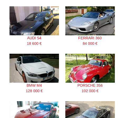
AUDI S4
FERRARI 360
18 600 €
84 000 €
BMW M4
PORSCHE 356
128 000 €
102 000 €