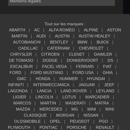
Mentions légales
Tout sur les marques :
ABARTH
AC
ALFA ROMEO
ALPINE
ASTON
MARTIN
AUDI
AUSTIN
AUSTIN HEALEY
AUTOBIANCHI
BENTLEY
BMW
BUICK
CADILLAC
CATERHAM
CHEVROLET
CHRYSLER
CITROEN
CLENET
DAIMLER
DE TOMASO
DODGE
DONKERVOORT
DS
EXCALIBUR
FACEL VEGA
FERRARI
FIAT
FORD
FORD MUSTANG
FORD USA
GHIA
GMC
HONDA
HUMMER
HYUNDAI
INFINITI
INTERMECCANICA
JAGUAR
JEEP
LAGONDA
LANCIA
LAND ROVER
LEYLAND
LIGIER
LINCOLN
LOTUS
MARCADIER
MARCOS
MARTIN
MASERATI
MATRA
MAZDA
MERCEDES
MG
MINI
MINI
CLASSIQUE
MORGAN
NISSAN
OLDSMOBILE
OPEL
PEUGEOT
PGO
PLYMOUTH
PONTIAC
PORSCHE
RENAULT