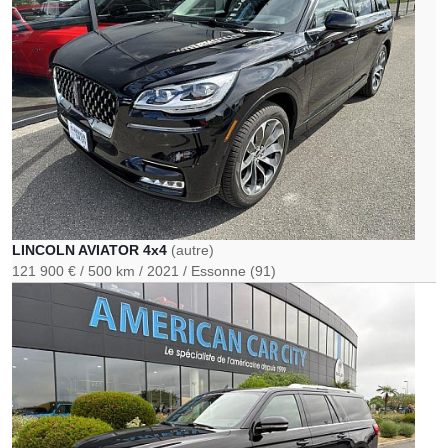
LINCOLN AVIATOR 4x4
(autre)
121 900 €
500 km
2021
Essonne (91)