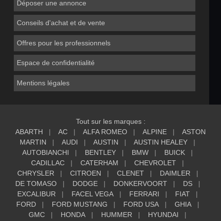
Déposer une annonce
Conseils d'achat et de vente
Offres pour les professionnels
Espace de confidentialité
Mentions légales
Tout sur les marques :
ABARTH
AC
ALFA ROMEO
ALPINE
ASTON
MARTIN
AUDI
AUSTIN
AUSTIN HEALEY
AUTOBIANCHI
BENTLEY
BMW
BUICK
CADILLAC
CATERHAM
CHEVROLET
CHRYSLER
CITROEN
CLENET
DAIMLER
DE TOMASO
DODGE
DONKERVOORT
DS
EXCALIBUR
FACEL VEGA
FERRARI
FIAT
FORD
FORD MUSTANG
FORD USA
GHIA
GMC
HONDA
HUMMER
HYUNDAI