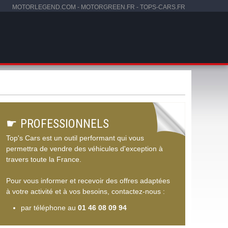
MOTORLEGEND.COM
-
MOTORGREEN.FR
-
TOPS-CARS.FR
☛
PROFESSIONNELS
Top's Cars est un outil performant qui vous
permettra de vendre des véhicules d'exception à
travers toute la France.
Pour vous informer et recevoir des offres adaptées
à votre activité et à vos besoins, contactez-nous :
par téléphone au
01 46 08 09 94