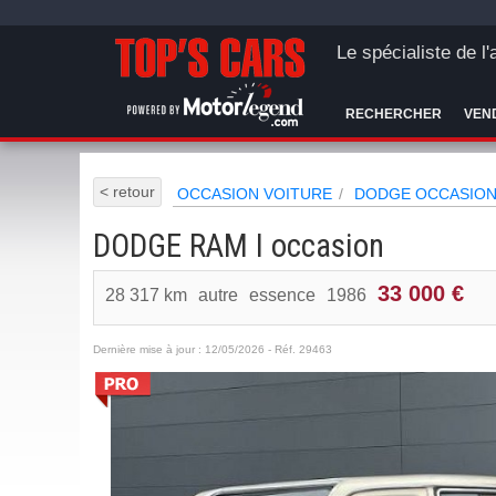
Le spécialiste de l
RECHERCHER
VEN
< retour
OCCASION VOITURE
DODGE OCCASIO
DODGE RAM I occasion
33 000 €
28 317 km
autre
essence
1986
Dernière mise à jour : 12/05/2026 - Réf. 29463