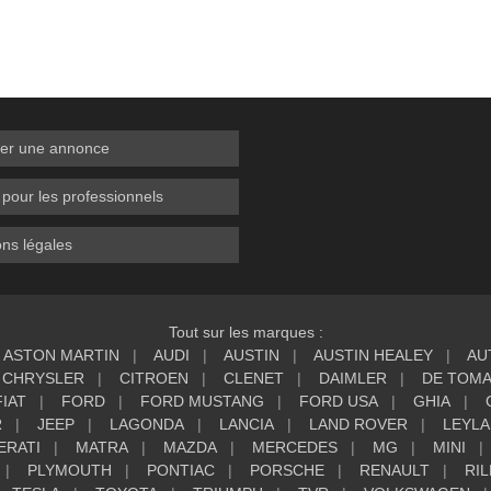
er une annonce
 pour les professionnels
ns légales
Tout sur les marques :
ASTON MARTIN
AUDI
AUSTIN
AUSTIN HEALEY
AU
CHRYSLER
CITROEN
CLENET
DAIMLER
DE TOM
FIAT
FORD
FORD MUSTANG
FORD USA
GHIA
R
JEEP
LAGONDA
LANCIA
LAND ROVER
LEYL
ERATI
MATRA
MAZDA
MERCEDES
MG
MINI
PLYMOUTH
PONTIAC
PORSCHE
RENAULT
RIL