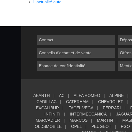
L'actualité auto
Contact
Dépos
Conseils d'achat et de vente
Offres
Espace de confidentialité
Mentio
ABARTH
AC
ALFA ROMEO
ALPINE
CADILLAC
CATERHAM
CHEVROLET
EXCALIBUR
FACEL VEGA
FERRARI
INFINITI
INTERMECCANICA
JAGUA
MARCADIER
MARCOS
MARTIN
MAS
OLDSMOBILE
OPEL
PEUGEOT
PGO