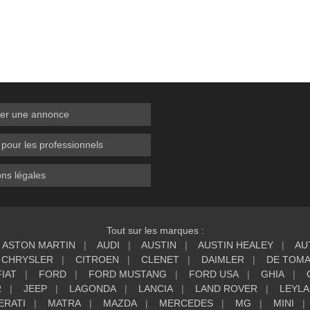
er une annonce
 pour les professionnels
ns légales
Tout sur les marques :
ASTON MARTIN
AUDI
AUSTIN
AUSTIN HEALEY
AU
CHRYSLER
CITROEN
CLENET
DAIMLER
DE TOM
FIAT
FORD
FORD MUSTANG
FORD USA
GHIA
R
JEEP
LAGONDA
LANCIA
LAND ROVER
LEYL
ERATI
MATRA
MAZDA
MERCEDES
MG
MINI