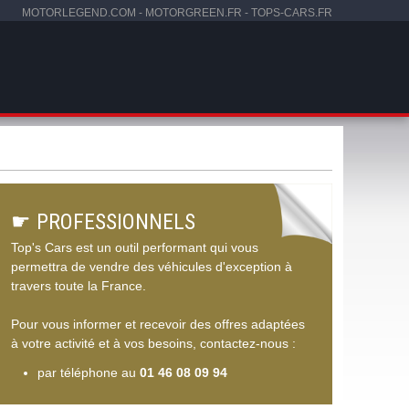
MOTORLEGEND.COM
-
MOTORGREEN.FR
-
TOPS-CARS.FR
☛
PROFESSIONNELS
Top's Cars est un outil performant qui vous
permettra de vendre des véhicules d'exception à
travers toute la France.
Pour vous informer et recevoir des offres adaptées
à votre activité et à vos besoins, contactez-nous :
par téléphone au
01 46 08 09 94