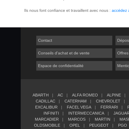
Ils nous font confiance et travaillent avec nous :
accédez à
Contact
Dépos
Conseils d'achat et de vente
Offres
Espace de confidentialité
Mentio
ABARTH
AC
ALFA ROMEO
ALPINE
CADILLAC
CATERHAM
CHEVROLET
EXCALIBUR
FACEL VEGA
FERRARI
INFINITI
INTERMECCANICA
JAGUA
MARCADIER
MARCOS
MARTIN
MAS
OLDSMOBILE
OPEL
PEUGEOT
PGO