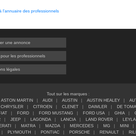
 l'annuaire des professionnels
er une annonce
 pour les professionnels
ns légales
Tout sur les marques :
ASTON MARTIN
AUDI
AUSTIN
AUSTIN HEALEY
AU
CHRYSLER
CITROEN
CLENET
DAIMLER
DE TOM
FIAT
FORD
FORD MUSTANG
FORD USA
GHIA
R
JEEP
LAGONDA
LANCIA
LAND ROVER
LEYL
ERATI
MATRA
MAZDA
MERCEDES
MG
MINI
PLYMOUTH
PONTIAC
PORSCHE
RENAULT
RIL