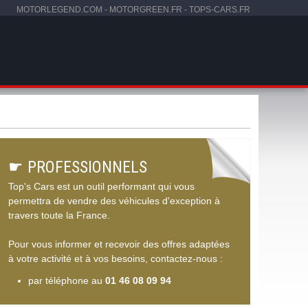
MOTORLEGEND.COM
-
MOTORGREEN.FR
-
TOPS-CARS.FR
☛
PROFESSIONNELS
Top's Cars est un outil performant qui vous
permettra de vendre des véhicules d'exception à
travers toute la France.
Pour vous informer et recevoir des offres adaptées
à votre activité et à vos besoins, contactez-nous :
par téléphone au
01 46 08 09 94