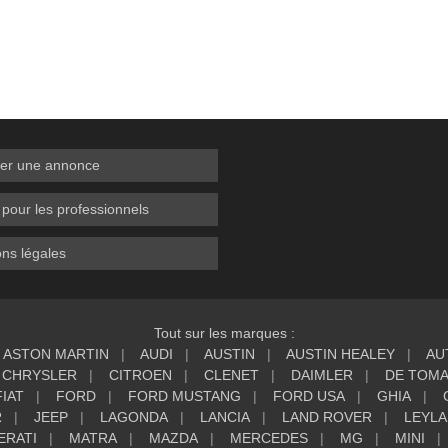
er une annonce
 pour les professionnels
ns légales
Tout sur les marques :
ASTON MARTIN
AUDI
AUSTIN
AUSTIN HEALEY
AU
CHRYSLER
CITROEN
CLENET
DAIMLER
DE TOM
FIAT
FORD
FORD MUSTANG
FORD USA
GHIA
R
JEEP
LAGONDA
LANCIA
LAND ROVER
LEYL
ERATI
MATRA
MAZDA
MERCEDES
MG
MINI