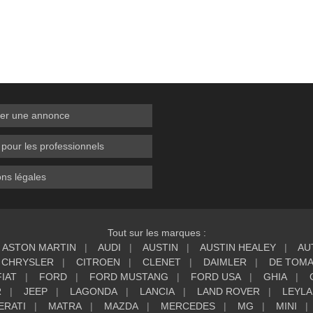
er une annonce
 pour les professionnels
ns légales
Tout sur les marques :
ASTON MARTIN
AUDI
AUSTIN
AUSTIN HEALEY
AU
CHRYSLER
CITROEN
CLENET
DAIMLER
DE TOM
FIAT
FORD
FORD MUSTANG
FORD USA
GHIA
R
JEEP
LAGONDA
LANCIA
LAND ROVER
LEYL
ERATI
MATRA
MAZDA
MERCEDES
MG
MINI