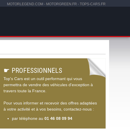
MOTORLEGEND.COM
-
MOTORGREEN.FR
-
TOPS-CARS.FR
☛
PROFESSIONNELS
Top's Cars est un outil performant qui vous
permettra de vendre des véhicules d'exception à
travers toute la France.
Pour vous informer et recevoir des offres adaptées
à votre activité et à vos besoins, contactez-nous :
par téléphone au
01 46 08 09 94