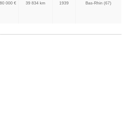
80 000 €
39 834 km
1939
Bas-Rhin (67)