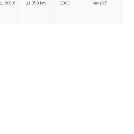
21 900 €
11 950 km
2003
Var (83)