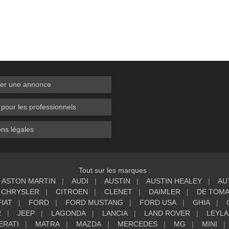
er une annonce
 pour les professionnels
ns légales
Tout sur les marques :
ASTON MARTIN
AUDI
AUSTIN
AUSTIN HEALEY
AU
CHRYSLER
CITROEN
CLENET
DAIMLER
DE TOM
FIAT
FORD
FORD MUSTANG
FORD USA
GHIA
R
JEEP
LAGONDA
LANCIA
LAND ROVER
LEYL
ERATI
MATRA
MAZDA
MERCEDES
MG
MINI