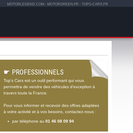
MOTORLEGEND.COM
-
MOTORGREEN.FR
-
TOPS-CARS.FR
☛
PROFESSIONNELS
Top's Cars est un outil performant qui vous
permettra de vendre des véhicules d'exception à
travers toute la France.
Pour vous informer et recevoir des offres adaptées
à votre activité et à vos besoins, contactez-nous :
par téléphone au
01 46 08 09 94