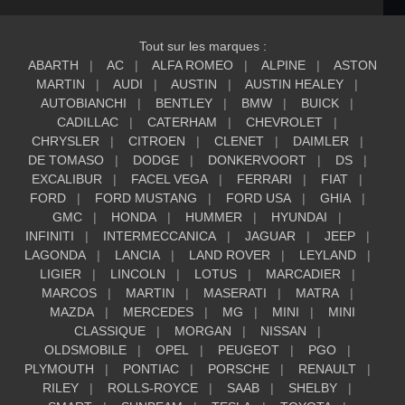
Tout sur les marques :
ABARTH
AC
ALFA ROMEO
ALPINE
ASTON
MARTIN
AUDI
AUSTIN
AUSTIN HEALEY
AUTOBIANCHI
BENTLEY
BMW
BUICK
CADILLAC
CATERHAM
CHEVROLET
CHRYSLER
CITROEN
CLENET
DAIMLER
DE TOMASO
DODGE
DONKERVOORT
DS
EXCALIBUR
FACEL VEGA
FERRARI
FIAT
FORD
FORD MUSTANG
FORD USA
GHIA
GMC
HONDA
HUMMER
HYUNDAI
INFINITI
INTERMECCANICA
JAGUAR
JEEP
LAGONDA
LANCIA
LAND ROVER
LEYLAND
LIGIER
LINCOLN
LOTUS
MARCADIER
MARCOS
MARTIN
MASERATI
MATRA
MAZDA
MERCEDES
MG
MINI
MINI
CLASSIQUE
MORGAN
NISSAN
OLDSMOBILE
OPEL
PEUGEOT
PGO
PLYMOUTH
PONTIAC
PORSCHE
RENAULT
RILEY
ROLLS-ROYCE
SAAB
SHELBY