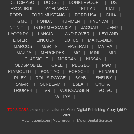
DE TOMASO
DODGE
DONKERVOORT
DS
EXCALIBUR
FACEL VEGA
FERRARI
FIAT
FORD
FORD MUSTANG
FORD USA
GHIA
GMC
HONDA
HUMMER
HYUNDAI
INFINITI
INTERMECCANICA
JAGUAR
JEEP
LAGONDA
LANCIA
LAND ROVER
LEYLAND
LIGIER
LINCOLN
LOTUS
MARCADIER
MARCOS
MARTIN
MASERATI
MATRA
MAZDA
MERCEDES
MG
MINI
MINI
CLASSIQUE
MORGAN
NISSAN
OLDSMOBILE
OPEL
PEUGEOT
PGO
PLYMOUTH
PONTIAC
PORSCHE
RENAULT
RILEY
ROLLS-ROYCE
SAAB
SHELBY
SMART
SUNBEAM
TESLA
TOYOTA
TRIUMPH
TVR
VOLKSWAGEN
VOLVO
WILLYS
TOP'S CARS
est une publication de Motor Digital Publishing. Copyright ©
2026
Motorlegend.com
|
Motorgreen.fr
|
Motor Digital Services