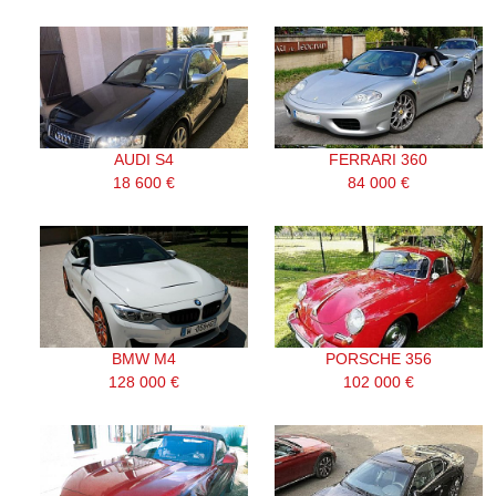
AUDI S4
FERRARI 360
18 600 €
84 000 €
BMW M4
PORSCHE 356
128 000 €
102 000 €