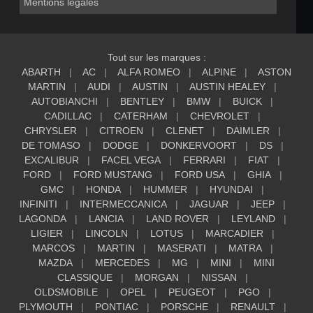
Mentions légales
Tout sur les marques :
ABARTH
AC
ALFA ROMEO
ALPINE
ASTON
MARTIN
AUDI
AUSTIN
AUSTIN HEALEY
AUTOBIANCHI
BENTLEY
BMW
BUICK
CADILLAC
CATERHAM
CHEVROLET
CHRYSLER
CITROEN
CLENET
DAIMLER
DE TOMASO
DODGE
DONKERVOORT
DS
EXCALIBUR
FACEL VEGA
FERRARI
FIAT
FORD
FORD MUSTANG
FORD USA
GHIA
GMC
HONDA
HUMMER
HYUNDAI
INFINITI
INTERMECCANICA
JAGUAR
JEEP
LAGONDA
LANCIA
LAND ROVER
LEYLAND
LIGIER
LINCOLN
LOTUS
MARCADIER
MARCOS
MARTIN
MASERATI
MATRA
MAZDA
MERCEDES
MG
MINI
MINI
CLASSIQUE
MORGAN
NISSAN
OLDSMOBILE
OPEL
PEUGEOT
PGO
PLYMOUTH
PONTIAC
PORSCHE
RENAULT