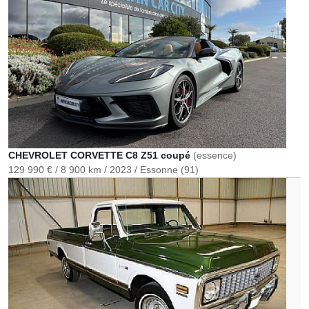
CHEVROLET CORVETTE C8 Z51 coupé
(essence)
129 990 €
8 900 km
2023
Essonne (91)