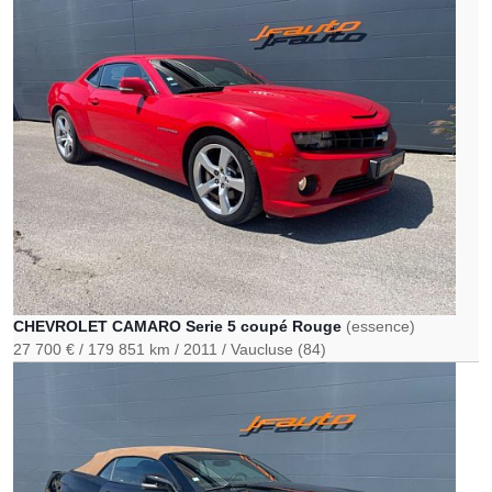
CHEVROLET CAMARO Serie 5 coupé Rouge
(essence)
27 700 €
179 851 km
2011
Vaucluse (84)