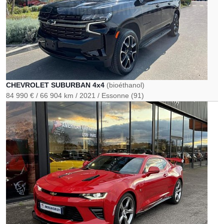
CHEVROLET SUBURBAN 4x4
(bioéthanol)
84 990 €
66 904 km
2021
Essonne (91)