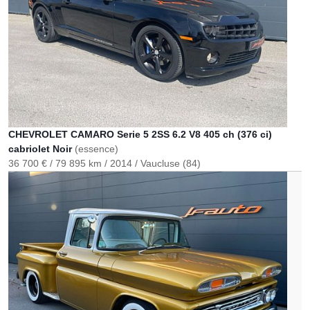
CHEVROLET CAMARO Serie 5 2SS 6.2 V8 405 ch (376 ci)
cabriolet Noir
(essence)
36 700 €
79 895 km
2014
Vaucluse (84)