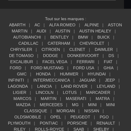
Tout sur les marques :
ABARTH
AC
ALFA ROMEO
ALPINE
ASTON
MARTIN
AUDI
AUSTIN
AUSTIN HEALEY
AUTOBIANCHI
BENTLEY
BMW
BUICK
CADILLAC
CATERHAM
CHEVROLET
CHRYSLER
CITROEN
CLENET
DAIMLER
DE TOMASO
DODGE
DONKERVOORT
DS
EXCALIBUR
FACEL VEGA
FERRARI
FIAT
FORD
FORD MUSTANG
FORD USA
GHIA
GMC
HONDA
HUMMER
HYUNDAI
INFINITI
INTERMECCANICA
JAGUAR
JEEP
LAGONDA
LANCIA
LAND ROVER
LEYLAND
LIGIER
LINCOLN
LOTUS
MARCADIER
MARCOS
MARTIN
MASERATI
MATRA
MAZDA
MERCEDES
MG
MINI
MINI
CLASSIQUE
MORGAN
NISSAN
OLDSMOBILE
OPEL
PEUGEOT
PGO
PLYMOUTH
PONTIAC
PORSCHE
RENAULT
RILEY
ROLLS-ROYCE
SAAB
SHELBY