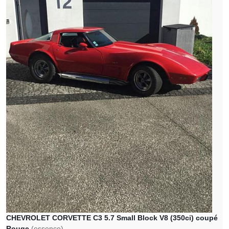
CHEVROLET CORVETTE C3 5.7 Small Block V8 (350ci) coupé
Rouge
(essence)