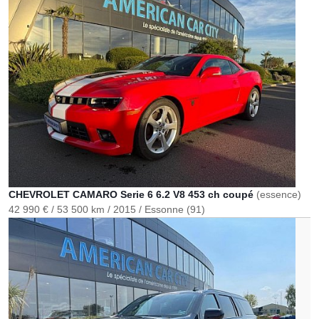
CHEVROLET CAMARO Serie 6 6.2 V8 453 ch coupé
(essence)
42 990 €
53 500 km
2015
Essonne (91)