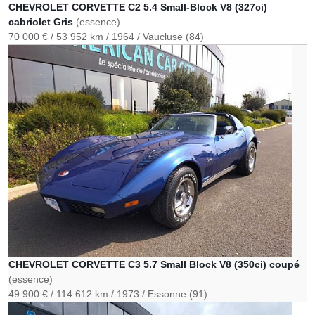
CHEVROLET CORVETTE C2 5.4 Small-Block V8 (327ci)
cabriolet Gris
(essence)
70 000 €
53 952 km
1964
Vaucluse (84)
CHEVROLET CORVETTE C3 5.7 Small Block V8 (350ci) coupé
(essence)
49 900 €
114 612 km
1973
Essonne (91)