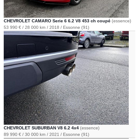
CHEVROLET CAMARO Serie 6 6.2 V8 453 ch coupé
(essence)
53 990 €
28 000 km
2018
Essonne (91)
CHEVROLET SUBURBAN V8 6.2 4x4
(essence)
89 990 €
30 000 km
2021
Essonne (91)