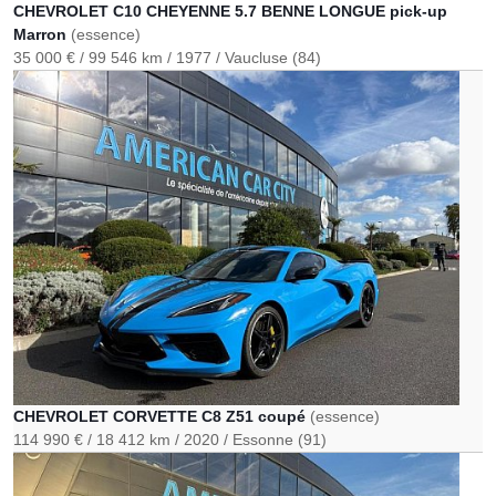
CHEVROLET C10 CHEYENNE 5.7 BENNE LONGUE pick-up
Marron
(essence)
35 000 €
99 546 km
1977
Vaucluse (84)
CHEVROLET CORVETTE C8 Z51 coupé
(essence)
114 990 €
18 412 km
2020
Essonne (91)