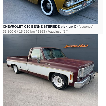
CHEVROLET C10 BENNE STEPSIDE pick-up Or
(essence)
35 900 €
15 250 km
1963
Vaucluse (84)