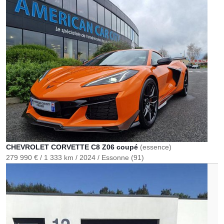
CHEVROLET CORVETTE C8 Z06 coupé
(essence)
279 990 €
1 333 km
2024
Essonne (91)