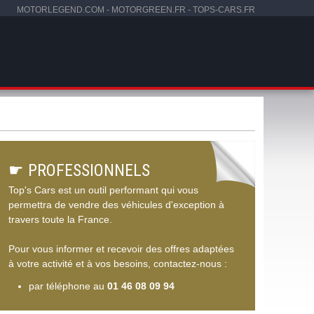
MOTORLEGEND.COM
-
MOTORGREEN.FR
-
TOPS-CARS.FR
☛
PROFESSIONNELS
Top's Cars est un outil performant qui vous
permettra de vendre des véhicules d'exception à
travers toute la France.
Pour vous informer et recevoir des offres adaptées
à votre activité et à vos besoins, contactez-nous :
par téléphone au
01 46 08 09 94