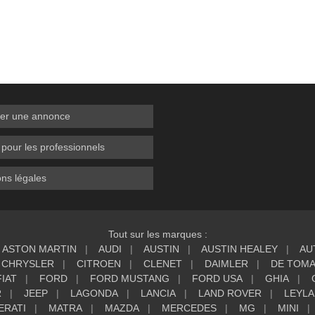
er une annonce
 pour les professionnels
ns légales
Tout sur les marques :
ASTON MARTIN
AUDI
AUSTIN
AUSTIN HEALEY
AU
CHRYSLER
CITROEN
CLENET
DAIMLER
DE TOM
FIAT
FORD
FORD MUSTANG
FORD USA
GHIA
R
JEEP
LAGONDA
LANCIA
LAND ROVER
LEYL
ERATI
MATRA
MAZDA
MERCEDES
MG
MINI