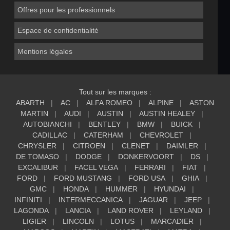
Offres pour les professionnels
Espace de confidentialité
Mentions légales
Tout sur les marques :
ABARTH
AC
ALFA ROMEO
ALPINE
ASTON
MARTIN
AUDI
AUSTIN
AUSTIN HEALEY
AUTOBIANCHI
BENTLEY
BMW
BUICK
CADILLAC
CATERHAM
CHEVROLET
CHRYSLER
CITROEN
CLENET
DAIMLER
DE TOMASO
DODGE
DONKERVOORT
DS
EXCALIBUR
FACEL VEGA
FERRARI
FIAT
FORD
FORD MUSTANG
FORD USA
GHIA
GMC
HONDA
HUMMER
HYUNDAI
INFINITI
INTERMECCANICA
JAGUAR
JEEP
LAGONDA
LANCIA
LAND ROVER
LEYLAND
LIGIER
LINCOLN
LOTUS
MARCADIER