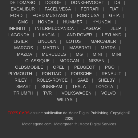
DE TOMASO
DODGE
DONKERVOORT
DS
EXCALIBUR
FACEL VEGA
FERRARI
FIAT
FORD
FORD MUSTANG
FORD USA
GHIA
GMC
HONDA
HUMMER
HYUNDAI
INFINITI
INTERMECCANICA
JAGUAR
JEEP
LAGONDA
LANCIA
LAND ROVER
LEYLAND
LIGIER
LINCOLN
LOTUS
MARCADIER
MARCOS
MARTIN
MASERATI
MATRA
MAZDA
MERCEDES
MG
MINI
MINI
CLASSIQUE
MORGAN
NISSAN
OLDSMOBILE
OPEL
PEUGEOT
PGO
PLYMOUTH
PONTIAC
PORSCHE
RENAULT
RILEY
ROLLS-ROYCE
SAAB
SHELBY
SMART
SUNBEAM
TESLA
TOYOTA
TRIUMPH
TVR
VOLKSWAGEN
VOLVO
WILLYS
TOP'S CARS
est une publication de Motor Digital Publishing. Copyright ©
2026
Motorlegend.com
|
Motorgreen.fr
|
Motor Digital Services