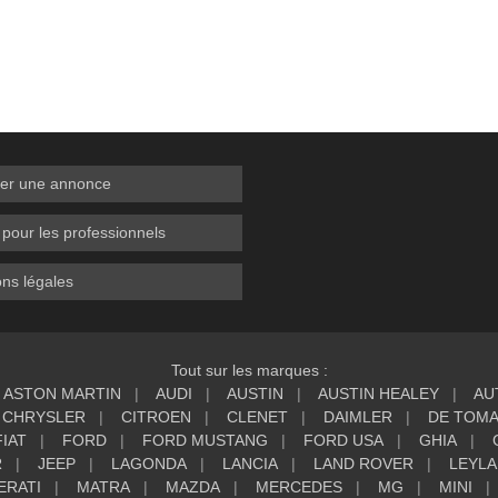
er une annonce
 pour les professionnels
ns légales
Tout sur les marques :
ASTON MARTIN
AUDI
AUSTIN
AUSTIN HEALEY
AU
CHRYSLER
CITROEN
CLENET
DAIMLER
DE TOM
FIAT
FORD
FORD MUSTANG
FORD USA
GHIA
R
JEEP
LAGONDA
LANCIA
LAND ROVER
LEYL
ERATI
MATRA
MAZDA
MERCEDES
MG
MINI