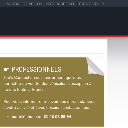
MOTORLEGEND.COM
-
MOTORGREEN.FR
-
TOPS-CARS.FR
☛
PROFESSIONNELS
Top's Cars est un outil performant qui vous
permettra de vendre des véhicules d'exception à
travers toute la France.
Pour vous informer et recevoir des offres adaptées
à votre activité et à vos besoins, contactez-nous :
par téléphone au
01 46 08 09 94