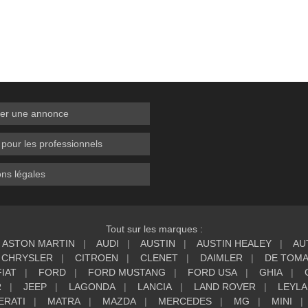
er une annonce
 pour les professionnels
ns légales
Tout sur les marques :
ASTON MARTIN
AUDI
AUSTIN
AUSTIN HEALEY
AU
CHRYSLER
CITROEN
CLENET
DAIMLER
DE TOM
FIAT
FORD
FORD MUSTANG
FORD USA
GHIA
R
JEEP
LAGONDA
LANCIA
LAND ROVER
LEYL
ERATI
MATRA
MAZDA
MERCEDES
MG
MINI