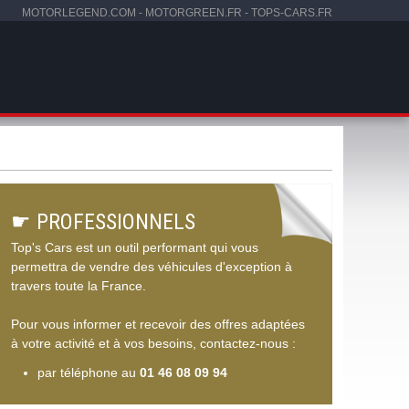
MOTORLEGEND.COM
-
MOTORGREEN.FR
-
TOPS-CARS.FR
☛
PROFESSIONNELS
Top's Cars est un outil performant qui vous
permettra de vendre des véhicules d'exception à
travers toute la France.
Pour vous informer et recevoir des offres adaptées
à votre activité et à vos besoins, contactez-nous :
par téléphone au
01 46 08 09 94