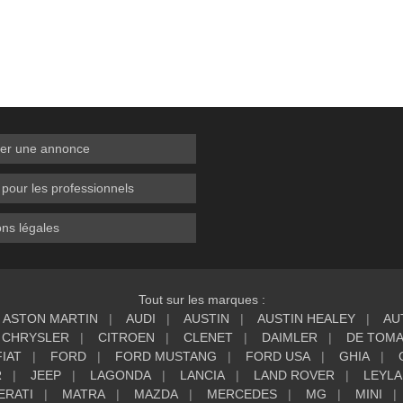
er une annonce
 pour les professionnels
ns légales
Tout sur les marques :
ASTON MARTIN
AUDI
AUSTIN
AUSTIN HEALEY
AU
CHRYSLER
CITROEN
CLENET
DAIMLER
DE TOM
FIAT
FORD
FORD MUSTANG
FORD USA
GHIA
R
JEEP
LAGONDA
LANCIA
LAND ROVER
LEYL
ERATI
MATRA
MAZDA
MERCEDES
MG
MINI