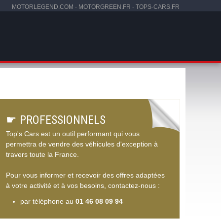
MOTORLEGEND.COM
-
MOTORGREEN.FR
-
TOPS-CARS.FR
☛
PROFESSIONNELS
Top's Cars est un outil performant qui vous
permettra de vendre des véhicules d'exception à
travers toute la France.
Pour vous informer et recevoir des offres adaptées
à votre activité et à vos besoins, contactez-nous :
par téléphone au
01 46 08 09 94