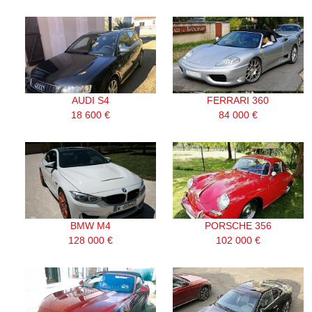
AUDI S4
FERRARI 360
18 600 €
84 000 €
BMW M4
PORSCHE 356
128 000 €
102 000 €