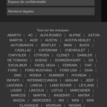
Espace de confidentialité
Mentions légales
Tout sur les marques :
ABARTH
AC
ALFA ROMEO
ALPINE
ASTON
MARTIN
AUDI
AUSTIN
AUSTIN HEALEY
AUTOBIANCHI
BENTLEY
BMW
BUICK
CADILLAC
CATERHAM
CHEVROLET
CHRYSLER
CITROEN
CLENET
DAIMLER
DE TOMASO
DODGE
DONKERVOORT
DS
EXCALIBUR
FACEL VEGA
FERRARI
FIAT
FORD
FORD MUSTANG
FORD USA
GHIA
GMC
HONDA
HUMMER
HYUNDAI
INFINITI
INTERMECCANICA
JAGUAR
JEEP
LAGONDA
LANCIA
LAND ROVER
LEYLAND
LIGIER
LINCOLN
LOTUS
MARCADIER
MARCOS
MARTIN
MASERATI
MATRA
MAZDA
MERCEDES
MG
MINI
MINI
CLASSIQUE
MORGAN
NISSAN