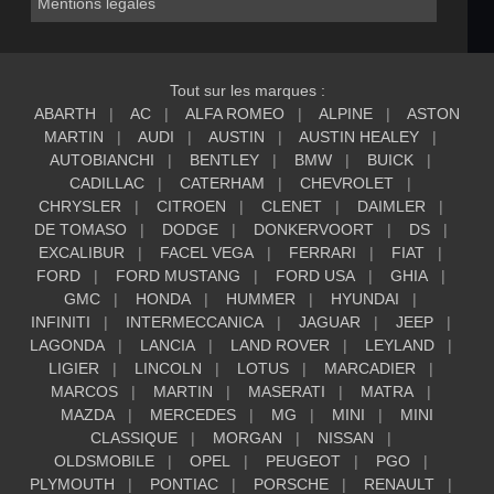
Mentions légales
Tout sur les marques :
ABARTH
AC
ALFA ROMEO
ALPINE
ASTON
MARTIN
AUDI
AUSTIN
AUSTIN HEALEY
AUTOBIANCHI
BENTLEY
BMW
BUICK
CADILLAC
CATERHAM
CHEVROLET
CHRYSLER
CITROEN
CLENET
DAIMLER
DE TOMASO
DODGE
DONKERVOORT
DS
EXCALIBUR
FACEL VEGA
FERRARI
FIAT
FORD
FORD MUSTANG
FORD USA
GHIA
GMC
HONDA
HUMMER
HYUNDAI
INFINITI
INTERMECCANICA
JAGUAR
JEEP
LAGONDA
LANCIA
LAND ROVER
LEYLAND
LIGIER
LINCOLN
LOTUS
MARCADIER
MARCOS
MARTIN
MASERATI
MATRA
MAZDA
MERCEDES
MG
MINI
MINI
CLASSIQUE
MORGAN
NISSAN
OLDSMOBILE
OPEL
PEUGEOT
PGO
PLYMOUTH
PONTIAC
PORSCHE
RENAULT