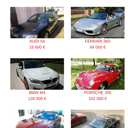
AUDI S4
FERRARI 360
18 600 €
84 000 €
BMW M4
PORSCHE 356
128 000 €
102 000 €