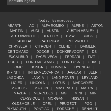
Mentions légales
Tout sur les marques :
ABARTH
AC
ALFA ROMEO
ALPINE
ASTON
MARTIN
AUDI
AUSTIN
AUSTIN HEALEY
AUTOBIANCHI
BENTLEY
BMW
BUICK
CADILLAC
CATERHAM
CHEVROLET
CHRYSLER
CITROEN
CLENET
DAIMLER
DE TOMASO
DODGE
DONKERVOORT
DS
EXCALIBUR
FACEL VEGA
FERRARI
FIAT
FORD
FORD MUSTANG
FORD USA
GHIA
GMC
HONDA
HUMMER
HYUNDAI
INFINITI
INTERMECCANICA
JAGUAR
JEEP
LAGONDA
LANCIA
LAND ROVER
LEYLAND
LIGIER
LINCOLN
LOTUS
MARCADIER
MARCOS
MARTIN
MASERATI
MATRA
MAZDA
MERCEDES
MG
MINI
MINI
CLASSIQUE
MORGAN
NISSAN
OLDSMOBILE
OPEL
PEUGEOT
PGO
PLYMOUTH
PONTIAC
PORSCHE
RENAULT