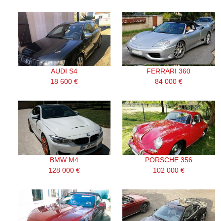
AUDI S4
FERRARI 360
18 600 €
84 000 €
BMW M4
PORSCHE 356
128 000 €
102 000 €