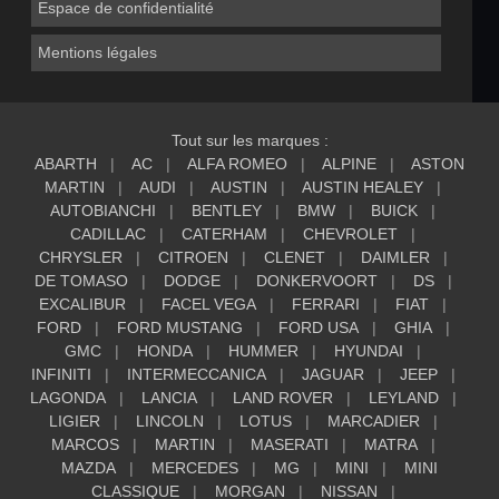
Espace de confidentialité
Mentions légales
Tout sur les marques :
ABARTH
AC
ALFA ROMEO
ALPINE
ASTON
MARTIN
AUDI
AUSTIN
AUSTIN HEALEY
AUTOBIANCHI
BENTLEY
BMW
BUICK
CADILLAC
CATERHAM
CHEVROLET
CHRYSLER
CITROEN
CLENET
DAIMLER
DE TOMASO
DODGE
DONKERVOORT
DS
EXCALIBUR
FACEL VEGA
FERRARI
FIAT
FORD
FORD MUSTANG
FORD USA
GHIA
GMC
HONDA
HUMMER
HYUNDAI
INFINITI
INTERMECCANICA
JAGUAR
JEEP
LAGONDA
LANCIA
LAND ROVER
LEYLAND
LIGIER
LINCOLN
LOTUS
MARCADIER
MARCOS
MARTIN
MASERATI
MATRA
MAZDA
MERCEDES
MG
MINI
MINI
CLASSIQUE
MORGAN
NISSAN