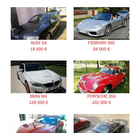
AUDI S4
FERRARI 360
18 600 €
84 000 €
BMW M4
PORSCHE 356
128 000 €
102 000 €