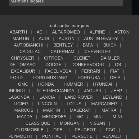
Mentions légales
Tout sur les marques :
ABARTH
AC
ALFA ROMEO
ALPINE
ASTON
MARTIN
AUDI
AUSTIN
AUSTIN HEALEY
AUTOBIANCHI
BENTLEY
BMW
BUICK
CADILLAC
CATERHAM
CHEVROLET
CHRYSLER
CITROEN
CLENET
DAIMLER
DE TOMASO
DODGE
DONKERVOORT
DS
EXCALIBUR
FACEL VEGA
FERRARI
FIAT
FORD
FORD MUSTANG
FORD USA
GHIA
GMC
HONDA
HUMMER
HYUNDAI
INFINITI
INTERMECCANICA
JAGUAR
JEEP
LAGONDA
LANCIA
LAND ROVER
LEYLAND
LIGIER
LINCOLN
LOTUS
MARCADIER
MARCOS
MARTIN
MASERATI
MATRA
MAZDA
MERCEDES
MG
MINI
MINI
CLASSIQUE
MORGAN
NISSAN
OLDSMOBILE
OPEL
PEUGEOT
PGO
PLYMOUTH
PONTIAC
PORSCHE
RENAULT