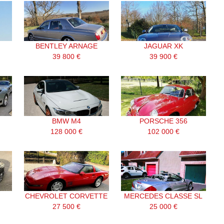
BENTLEY ARNAGE
JAGUAR XK
39 800 €
39 900 €
BMW M4
PORSCHE 356
128 000 €
102 000 €
CHEVROLET CORVETTE
MERCEDES CLASSE SL
27 500 €
25 000 €