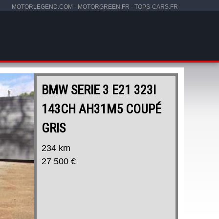
MOTORLEGEND.COM
-
MOTORGREEN.FR
-
TOPS-CARS.FR
BMW SERIE 3 E21 323I
143CH AH31M5 COUPÉ
GRIS
234 km
27 500 €