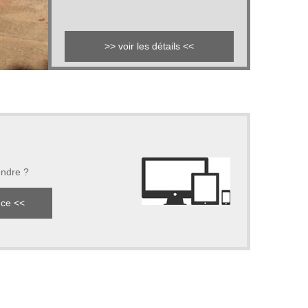
>> voir les détails <<
endre ?
nce <<