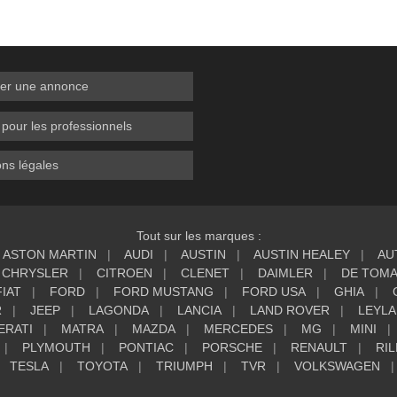
er une annonce
 pour les professionnels
ns légales
Tout sur les marques :
ASTON MARTIN
AUDI
AUSTIN
AUSTIN HEALEY
AU
CHRYSLER
CITROEN
CLENET
DAIMLER
DE TOM
FIAT
FORD
FORD MUSTANG
FORD USA
GHIA
R
JEEP
LAGONDA
LANCIA
LAND ROVER
LEYL
ERATI
MATRA
MAZDA
MERCEDES
MG
MINI
PLYMOUTH
PONTIAC
PORSCHE
RENAULT
RIL
TESLA
TOYOTA
TRIUMPH
TVR
VOLKSWAGEN