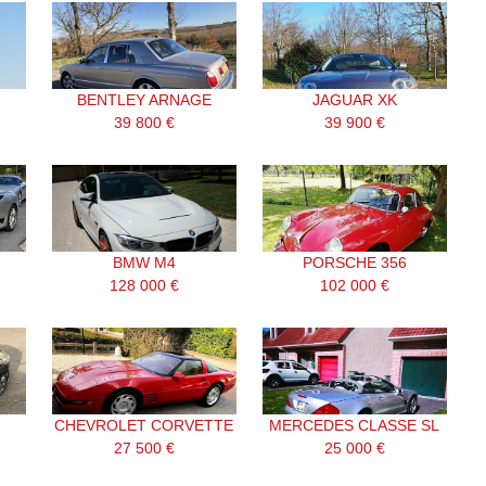
BENTLEY ARNAGE
JAGUAR XK
39 800 €
39 900 €
BMW M4
PORSCHE 356
128 000 €
102 000 €
CHEVROLET CORVETTE
MERCEDES CLASSE SL
27 500 €
25 000 €