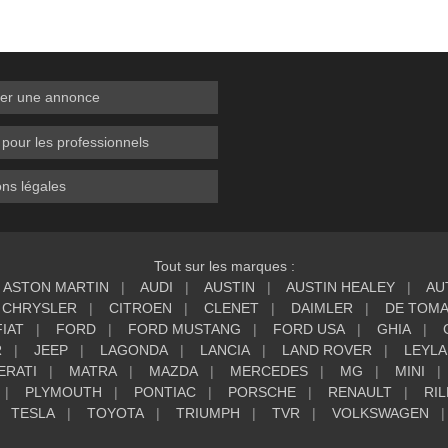
er une annonce
 pour les professionnels
ns légales
Tout sur les marques :
ASTON MARTIN
AUDI
AUSTIN
AUSTIN HEALEY
AU
CHRYSLER
CITROEN
CLENET
DAIMLER
DE TOM
FIAT
FORD
FORD MUSTANG
FORD USA
GHIA
R
JEEP
LAGONDA
LANCIA
LAND ROVER
LEYL
ERATI
MATRA
MAZDA
MERCEDES
MG
MINI
PLYMOUTH
PONTIAC
PORSCHE
RENAULT
RIL
TESLA
TOYOTA
TRIUMPH
TVR
VOLKSWAGEN