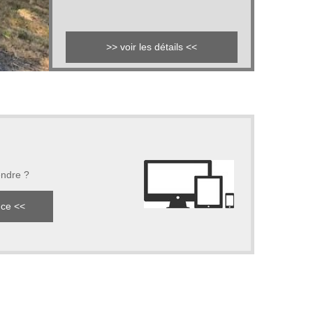
>> voir les détails <<
endre ?
nce <<