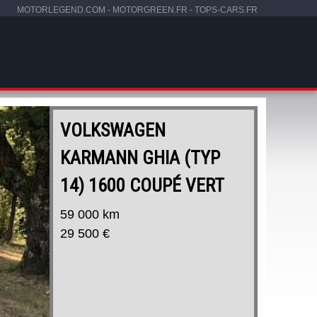
MOTORLEGEND.COM
-
MOTORGREEN.FR
-
TOPS-CARS.FR
VOLKSWAGEN
KARMANN GHIA (TYP
14) 1600 COUPÉ VERT
59 000 km
29 500 €