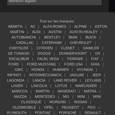
Mentions légales
Tout sur les marques :
ABARTH
AC
ALFA ROMEO
ALPINE
ASTON
MARTIN
AUDI
AUSTIN
AUSTIN HEALEY
AUTOBIANCHI
BENTLEY
BMW
BUICK
CADILLAC
CATERHAM
CHEVROLET
CHRYSLER
CITROEN
CLENET
DAIMLER
DE TOMASO
DODGE
DONKERVOORT
DS
EXCALIBUR
FACEL VEGA
FERRARI
FIAT
FORD
FORD MUSTANG
FORD USA
GHIA
GMC
HONDA
HUMMER
HYUNDAI
INFINITI
INTERMECCANICA
JAGUAR
JEEP
LAGONDA
LANCIA
LAND ROVER
LEYLAND
LIGIER
LINCOLN
LOTUS
MARCADIER
MARCOS
MARTIN
MASERATI
MATRA
MAZDA
MERCEDES
MG
MINI
MINI
CLASSIQUE
MORGAN
NISSAN
OLDSMOBILE
OPEL
PEUGEOT
PGO
PLYMOUTH
PONTIAC
PORSCHE
RENAULT