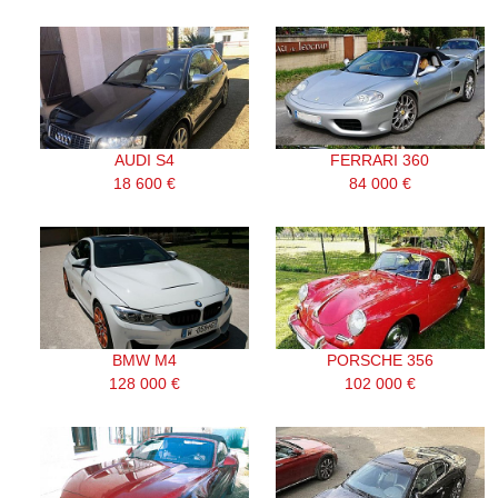
AUDI S4
FERRARI 360
18 600 €
84 000 €
BMW M4
PORSCHE 356
128 000 €
102 000 €