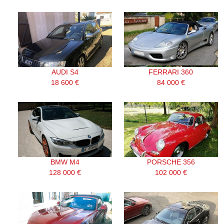
AUDI S4
FERRARI 360
18 600 €
84 000 €
BMW M4
PORSCHE 356
128 000 €
102 000 €