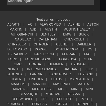
Mentions légales
Tout sur les marques :
ABARTH
AC
ALFA ROMEO
ALPINE
ASTON
MARTIN
AUDI
AUSTIN
AUSTIN HEALEY
AUTOBIANCHI
BENTLEY
BMW
BUICK
CADILLAC
CATERHAM
CHEVROLET
CHRYSLER
CITROEN
CLENET
DAIMLER
DE TOMASO
DODGE
DONKERVOORT
DS
EXCALIBUR
FACEL VEGA
FERRARI
FIAT
FORD
FORD MUSTANG
FORD USA
GHIA
GMC
HONDA
HUMMER
HYUNDAI
INFINITI
INTERMECCANICA
JAGUAR
JEEP
LAGONDA
LANCIA
LAND ROVER
LEYLAND
LIGIER
LINCOLN
LOTUS
MARCADIER
MARCOS
MARTIN
MASERATI
MATRA
MAZDA
MERCEDES
MG
MINI
MINI
CLASSIQUE
MORGAN
NISSAN
OLDSMOBILE
OPEL
PEUGEOT
PGO
PLYMOUTH
PONTIAC
PORSCHE
RENAULT