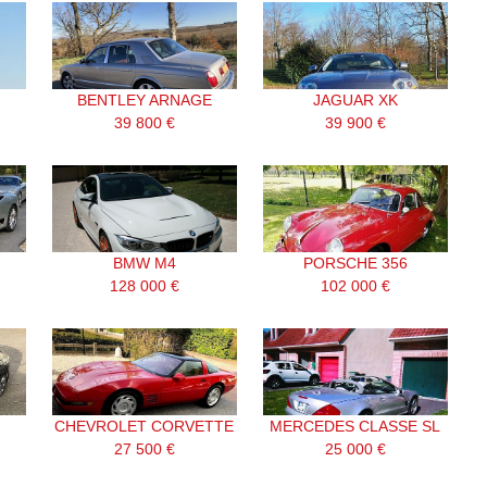
BENTLEY ARNAGE
JAGUAR XK
39 800 €
39 900 €
BMW M4
PORSCHE 356
128 000 €
102 000 €
CHEVROLET CORVETTE
MERCEDES CLASSE SL
27 500 €
25 000 €