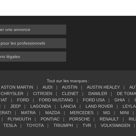
er une annonce
 pour les professionnels
ns légales
Tout sur les marques :
ASTON MARTIN
AUDI
AUSTIN
AUSTIN HEALEY
AU
CHRYSLER
CITROEN
CLENET
DAIMLER
DE TOM
FIAT
FORD
FORD MUSTANG
FORD USA
GHIA
R
JEEP
LAGONDA
LANCIA
LAND ROVER
LEYL
ERATI
MATRA
MAZDA
MERCEDES
MG
MINI
PLYMOUTH
PONTIAC
PORSCHE
RENAULT
RIL
TESLA
TOYOTA
TRIUMPH
TVR
VOLKSWAGEN