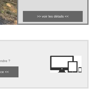
>> voir les détails <<
endre ?
nce <<