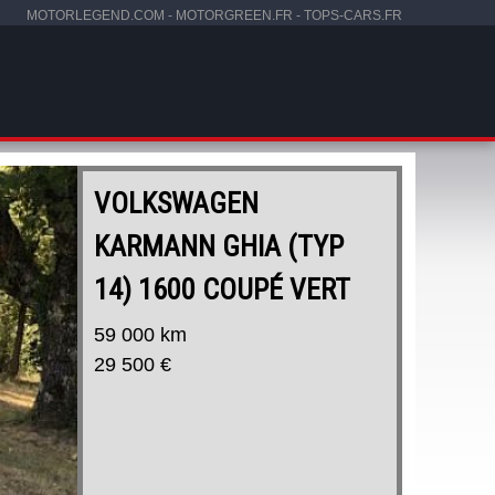
MOTORLEGEND.COM
-
MOTORGREEN.FR
-
TOPS-CARS.FR
VOLKSWAGEN
KARMANN GHIA (TYP
14) 1600 COUPÉ VERT
59 000 km
29 500 €