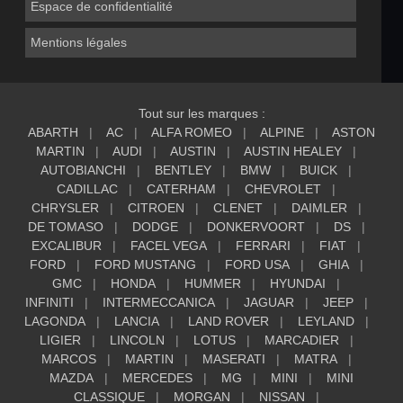
Espace de confidentialité
Mentions légales
Tout sur les marques :
ABARTH
AC
ALFA ROMEO
ALPINE
ASTON
MARTIN
AUDI
AUSTIN
AUSTIN HEALEY
AUTOBIANCHI
BENTLEY
BMW
BUICK
CADILLAC
CATERHAM
CHEVROLET
CHRYSLER
CITROEN
CLENET
DAIMLER
DE TOMASO
DODGE
DONKERVOORT
DS
EXCALIBUR
FACEL VEGA
FERRARI
FIAT
FORD
FORD MUSTANG
FORD USA
GHIA
GMC
HONDA
HUMMER
HYUNDAI
INFINITI
INTERMECCANICA
JAGUAR
JEEP
LAGONDA
LANCIA
LAND ROVER
LEYLAND
LIGIER
LINCOLN
LOTUS
MARCADIER
MARCOS
MARTIN
MASERATI
MATRA
MAZDA
MERCEDES
MG
MINI
MINI
CLASSIQUE
MORGAN
NISSAN