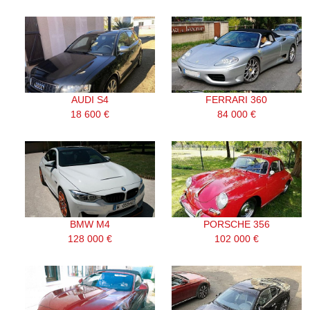
AUDI S4
FERRARI 360
18 600 €
84 000 €
BMW M4
PORSCHE 356
128 000 €
102 000 €