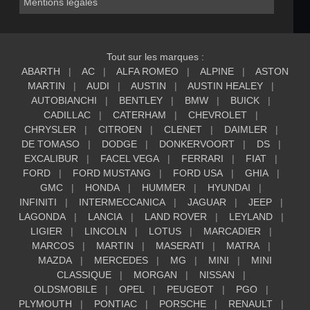
Mentions légales
Tout sur les marques :
ABARTH
AC
ALFA ROMEO
ALPINE
ASTON
MARTIN
AUDI
AUSTIN
AUSTIN HEALEY
AUTOBIANCHI
BENTLEY
BMW
BUICK
CADILLAC
CATERHAM
CHEVROLET
CHRYSLER
CITROEN
CLENET
DAIMLER
DE TOMASO
DODGE
DONKERVOORT
DS
EXCALIBUR
FACEL VEGA
FERRARI
FIAT
FORD
FORD MUSTANG
FORD USA
GHIA
GMC
HONDA
HUMMER
HYUNDAI
INFINITI
INTERMECCANICA
JAGUAR
JEEP
LAGONDA
LANCIA
LAND ROVER
LEYLAND
LIGIER
LINCOLN
LOTUS
MARCADIER
MARCOS
MARTIN
MASERATI
MATRA
MAZDA
MERCEDES
MG
MINI
MINI
CLASSIQUE
MORGAN
NISSAN
OLDSMOBILE
OPEL
PEUGEOT
PGO
PLYMOUTH
PONTIAC
PORSCHE
RENAULT