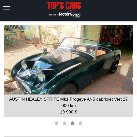
AUSTIN HEALEY SPRITE Mk1 Frogeye AN5 cabriolet Vert
27
000 km
19 900 €