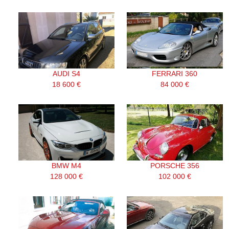
AUDI S4
FERRARI 360
18 600 €
84 000 €
BMW M4
PORSCHE 356
128 000 €
102 000 €