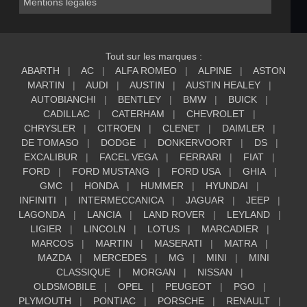
Mentions légales
Tout sur les marques :
ABARTH
AC
ALFA ROMEO
ALPINE
ASTON
MARTIN
AUDI
AUSTIN
AUSTIN HEALEY
AUTOBIANCHI
BENTLEY
BMW
BUICK
CADILLAC
CATERHAM
CHEVROLET
CHRYSLER
CITROEN
CLENET
DAIMLER
DE TOMASO
DODGE
DONKERVOORT
DS
EXCALIBUR
FACEL VEGA
FERRARI
FIAT
FORD
FORD MUSTANG
FORD USA
GHIA
GMC
HONDA
HUMMER
HYUNDAI
INFINITI
INTERMECCANICA
JAGUAR
JEEP
LAGONDA
LANCIA
LAND ROVER
LEYLAND
LIGIER
LINCOLN
LOTUS
MARCADIER
MARCOS
MARTIN
MASERATI
MATRA
MAZDA
MERCEDES
MG
MINI
MINI
CLASSIQUE
MORGAN
NISSAN
OLDSMOBILE
OPEL
PEUGEOT
PGO
PLYMOUTH
PONTIAC
PORSCHE
RENAULT