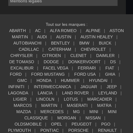
Mentions légales
Tout sur les marques :
ABARTH
AC
ALFA ROMEO
ALPINE
ASTON
MARTIN
AUDI
AUSTIN
AUSTIN HEALEY
AUTOBIANCHI
BENTLEY
BMW
BUICK
CADILLAC
CATERHAM
CHEVROLET
CHRYSLER
CITROEN
CLENET
DAIMLER
DE TOMASO
DODGE
DONKERVOORT
DS
EXCALIBUR
FACEL VEGA
FERRARI
FIAT
FORD
FORD MUSTANG
FORD USA
GHIA
GMC
HONDA
HUMMER
HYUNDAI
INFINITI
INTERMECCANICA
JAGUAR
JEEP
LAGONDA
LANCIA
LAND ROVER
LEYLAND
LIGIER
LINCOLN
LOTUS
MARCADIER
MARCOS
MARTIN
MASERATI
MATRA
MAZDA
MERCEDES
MG
MINI
MINI
CLASSIQUE
MORGAN
NISSAN
OLDSMOBILE
OPEL
PEUGEOT
PGO
PLYMOUTH
PONTIAC
PORSCHE
RENAULT