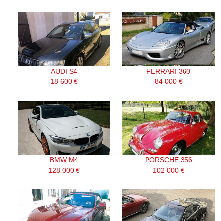
AUDI S4
FERRARI 360
18 600 €
84 000 €
BMW M4
PORSCHE 356
128 000 €
102 000 €