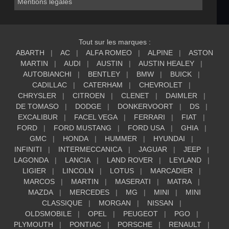
Mentions légales
Tout sur les marques :
ABARTH
AC
ALFA ROMEO
ALPINE
ASTON
MARTIN
AUDI
AUSTIN
AUSTIN HEALEY
AUTOBIANCHI
BENTLEY
BMW
BUICK
CADILLAC
CATERHAM
CHEVROLET
CHRYSLER
CITROEN
CLENET
DAIMLER
DE TOMASO
DODGE
DONKERVOORT
DS
EXCALIBUR
FACEL VEGA
FERRARI
FIAT
FORD
FORD MUSTANG
FORD USA
GHIA
GMC
HONDA
HUMMER
HYUNDAI
INFINITI
INTERMECCANICA
JAGUAR
JEEP
LAGONDA
LANCIA
LAND ROVER
LEYLAND
LIGIER
LINCOLN
LOTUS
MARCADIER
MARCOS
MARTIN
MASERATI
MATRA
MAZDA
MERCEDES
MG
MINI
MINI
CLASSIQUE
MORGAN
NISSAN
OLDSMOBILE
OPEL
PEUGEOT
PGO
PLYMOUTH
PONTIAC
PORSCHE
RENAULT