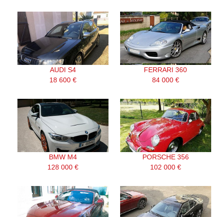
AUDI S4
FERRARI 360
18 600 €
84 000 €
BMW M4
PORSCHE 356
128 000 €
102 000 €