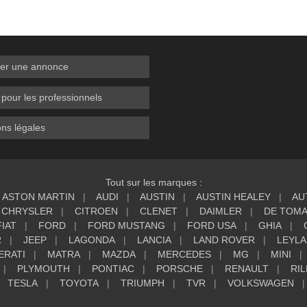
er une annonce
 pour les professionnels
ns légales
Tout sur les marques :
ASTON MARTIN
AUDI
AUSTIN
AUSTIN HEALEY
AU
CHRYSLER
CITROEN
CLENET
DAIMLER
DE TOM
FIAT
FORD
FORD MUSTANG
FORD USA
GHIA
R
JEEP
LAGONDA
LANCIA
LAND ROVER
LEYL
ERATI
MATRA
MAZDA
MERCEDES
MG
MINI
PLYMOUTH
PONTIAC
PORSCHE
RENAULT
RIL
TESLA
TOYOTA
TRIUMPH
TVR
VOLKSWAGEN