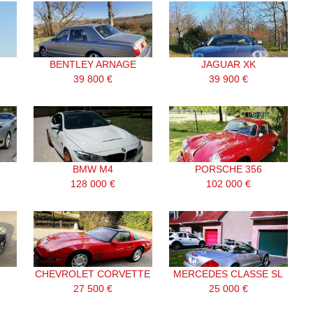
BENTLEY ARNAGE
JAGUAR XK
39 800 €
39 900 €
BMW M4
PORSCHE 356
128 000 €
102 000 €
CHEVROLET CORVETTE
MERCEDES CLASSE SL
27 500 €
25 000 €