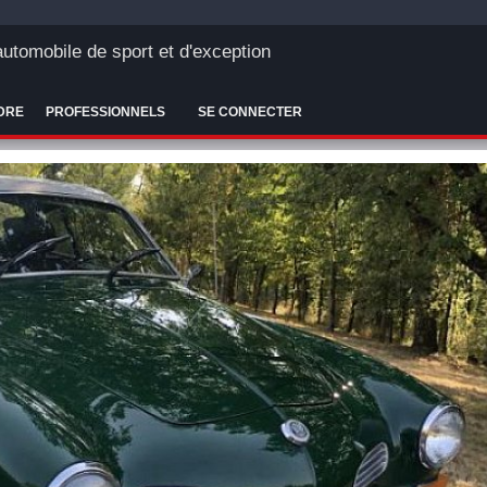
'automobile de sport et d'exception
DRE
PROFESSIONNELS
SE CONNECTER
VOLKS
KARMA
14) 16
59 000 k
29 500 €