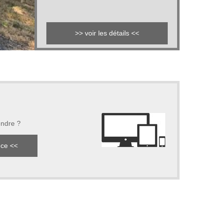
> voir les détails <<
endre ?
nce <<