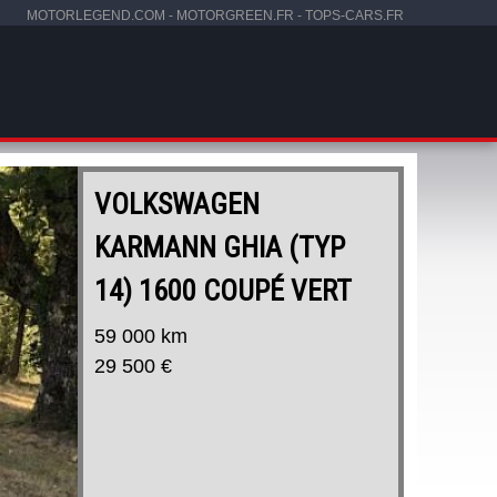
MOTORLEGEND.COM
-
MOTORGREEN.FR
-
TOPS-CARS.FR
WAGEN
NN GHIA (TYP
00 COUPÉ VERT
m