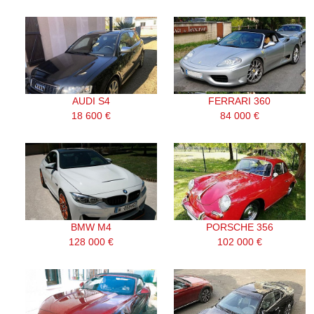
AUDI S4
FERRARI 360
18 600 €
84 000 €
BMW M4
PORSCHE 356
128 000 €
102 000 €