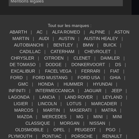
Mentions légales
Tout sur les marques :
ABARTH
AC
ALFA ROMEO
ALPINE
ASTON
MARTIN
AUDI
AUSTIN
AUSTIN HEALEY
AUTOBIANCHI
BENTLEY
BMW
BUICK
CADILLAC
CATERHAM
CHEVROLET
CHRYSLER
CITROEN
CLENET
DAIMLER
DE TOMASO
DODGE
DONKERVOORT
DS
EXCALIBUR
FACEL VEGA
FERRARI
FIAT
FORD
FORD MUSTANG
FORD USA
GHIA
GMC
HONDA
HUMMER
HYUNDAI
INFINITI
INTERMECCANICA
JAGUAR
JEEP
LAGONDA
LANCIA
LAND ROVER
LEYLAND
LIGIER
LINCOLN
LOTUS
MARCADIER
MARCOS
MARTIN
MASERATI
MATRA
MAZDA
MERCEDES
MG
MINI
MINI
CLASSIQUE
MORGAN
NISSAN
OLDSMOBILE
OPEL
PEUGEOT
PGO
PLYMOUTH
PONTIAC
PORSCHE
RENAULT