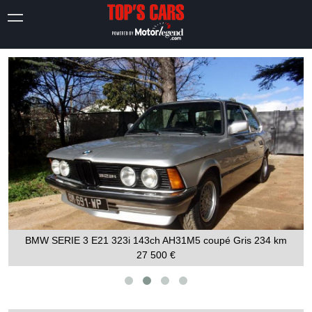
AUSTIN HEALEY SPRITE Mk1 Fro
3ch AH31M5 coupé Gris
234 km
000 
 500 €
19 90