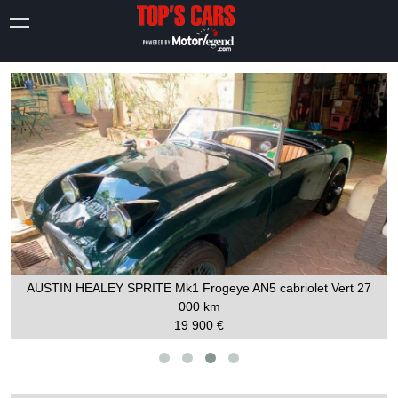
AUSTIN HEALEY SPRITE Mk1 Frogeye AN5 cabriolet Vert
27
000 km
19 900 €