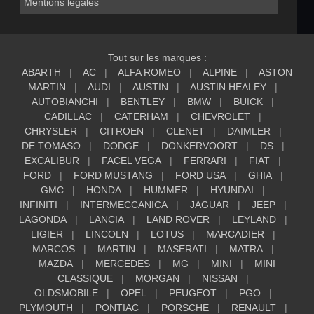
Mentions légales
Tout sur les marques :
ABARTH
AC
ALFA ROMEO
ALPINE
ASTON
MARTIN
AUDI
AUSTIN
AUSTIN HEALEY
AUTOBIANCHI
BENTLEY
BMW
BUICK
CADILLAC
CATERHAM
CHEVROLET
CHRYSLER
CITROEN
CLENET
DAIMLER
DE TOMASO
DODGE
DONKERVOORT
DS
EXCALIBUR
FACEL VEGA
FERRARI
FIAT
FORD
FORD MUSTANG
FORD USA
GHIA
GMC
HONDA
HUMMER
HYUNDAI
INFINITI
INTERMECCANICA
JAGUAR
JEEP
LAGONDA
LANCIA
LAND ROVER
LEYLAND
LIGIER
LINCOLN
LOTUS
MARCADIER
MARCOS
MARTIN
MASERATI
MATRA
MAZDA
MERCEDES
MG
MINI
MINI
CLASSIQUE
MORGAN
NISSAN
OLDSMOBILE
OPEL
PEUGEOT
PGO
PLYMOUTH
PONTIAC
PORSCHE
RENAULT