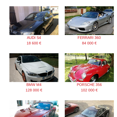
AUDI S4
FERRARI 360
18 600 €
84 000 €
BMW M4
PORSCHE 356
128 000 €
102 000 €