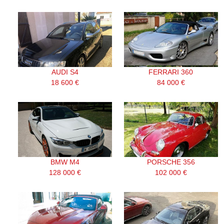
AUDI S4
FERRARI 360
18 600 €
84 000 €
BMW M4
PORSCHE 356
128 000 €
102 000 €