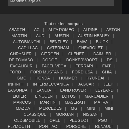
Mentions légales
Tout sur les marques :
ABARTH
AC
ALFA ROMEO
ALPINE
ASTON
MARTIN
AUDI
AUSTIN
AUSTIN HEALEY
AUTOBIANCHI
BENTLEY
BMW
BUICK
CADILLAC
CATERHAM
CHEVROLET
CHRYSLER
CITROEN
CLENET
DAIMLER
DE TOMASO
DODGE
DONKERVOORT
DS
EXCALIBUR
FACEL VEGA
FERRARI
FIAT
FORD
FORD MUSTANG
FORD USA
GHIA
GMC
HONDA
HUMMER
HYUNDAI
INFINITI
INTERMECCANICA
JAGUAR
JEEP
LAGONDA
LANCIA
LAND ROVER
LEYLAND
LIGIER
LINCOLN
LOTUS
MARCADIER
MARCOS
MARTIN
MASERATI
MATRA
MAZDA
MERCEDES
MG
MINI
MINI
CLASSIQUE
MORGAN
NISSAN
OLDSMOBILE
OPEL
PEUGEOT
PGO
PLYMOUTH
PONTIAC
PORSCHE
RENAULT