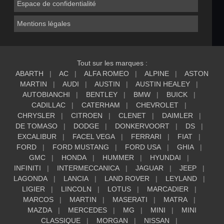
Espace de confidentialité
Mentions légales
Tout sur les marques :
ABARTH
AC
ALFA ROMEO
ALPINE
ASTON
MARTIN
AUDI
AUSTIN
AUSTIN HEALEY
AUTOBIANCHI
BENTLEY
BMW
BUICK
CADILLAC
CATERHAM
CHEVROLET
CHRYSLER
CITROEN
CLENET
DAIMLER
DE TOMASO
DODGE
DONKERVOORT
DS
EXCALIBUR
FACEL VEGA
FERRARI
FIAT
FORD
FORD MUSTANG
FORD USA
GHIA
GMC
HONDA
HUMMER
HYUNDAI
INFINITI
INTERMECCANICA
JAGUAR
JEEP
LAGONDA
LANCIA
LAND ROVER
LEYLAND
LIGIER
LINCOLN
LOTUS
MARCADIER
MARCOS
MARTIN
MASERATI
MATRA
MAZDA
MERCEDES
MG
MINI
MINI
CLASSIQUE
MORGAN
NISSAN