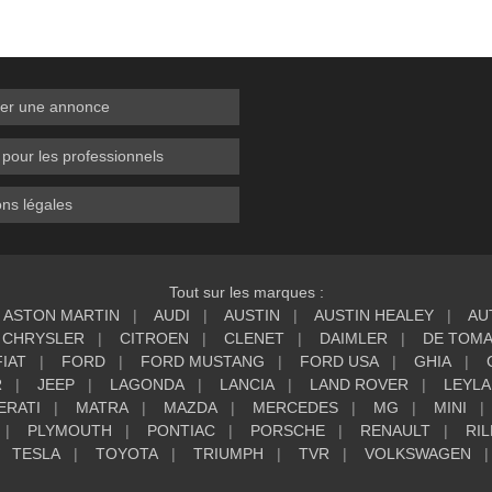
er une annonce
 pour les professionnels
ns légales
Tout sur les marques :
ASTON MARTIN
AUDI
AUSTIN
AUSTIN HEALEY
AU
CHRYSLER
CITROEN
CLENET
DAIMLER
DE TOM
FIAT
FORD
FORD MUSTANG
FORD USA
GHIA
R
JEEP
LAGONDA
LANCIA
LAND ROVER
LEYL
ERATI
MATRA
MAZDA
MERCEDES
MG
MINI
PLYMOUTH
PONTIAC
PORSCHE
RENAULT
RIL
TESLA
TOYOTA
TRIUMPH
TVR
VOLKSWAGEN