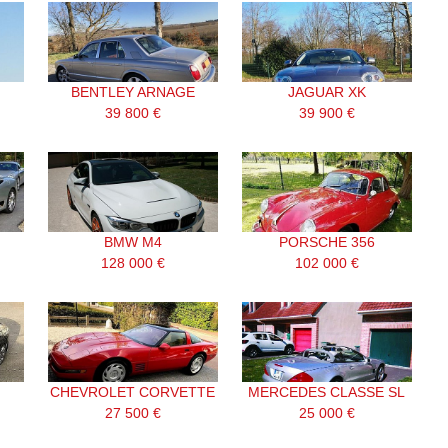
BENTLEY ARNAGE
JAGUAR XK
39 800 €
39 900 €
BMW M4
PORSCHE 356
128 000 €
102 000 €
CHEVROLET CORVETTE
MERCEDES CLASSE SL
27 500 €
25 000 €