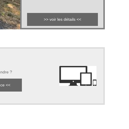
>> voir les détails <<
endre ?
nce <<