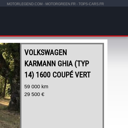
MOTORLEGEND.COM
-
MOTORGREEN.FR
-
TOPS-CARS.FR
VOLKSWAGEN
KARMANN GHIA (TYP
14) 1600 COUPÉ VERT
59 000 km
29 500 €