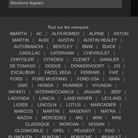
Mentions légales
Tout sur les marques :
ABARTH
AC
ALFA ROMEO
ALPINE
ASTON
MARTIN
AUDI
AUSTIN
AUSTIN HEALEY
AUTOBIANCHI
BENTLEY
BMW
BUICK
CADILLAC
CATERHAM
CHEVROLET
CHRYSLER
CITROEN
CLENET
DAIMLER
DE TOMASO
DODGE
DONKERVOORT
DS
EXCALIBUR
FACEL VEGA
FERRARI
FIAT
FORD
FORD MUSTANG
FORD USA
GHIA
GMC
HONDA
HUMMER
HYUNDAI
INFINITI
INTERMECCANICA
JAGUAR
JEEP
LAGONDA
LANCIA
LAND ROVER
LEYLAND
LIGIER
LINCOLN
LOTUS
MARCADIER
MARCOS
MARTIN
MASERATI
MATRA
MAZDA
MERCEDES
MG
MINI
MINI
CLASSIQUE
MORGAN
NISSAN
OLDSMOBILE
OPEL
PEUGEOT
PGO
PLYMOUTH
PONTIAC
PORSCHE
RENAULT