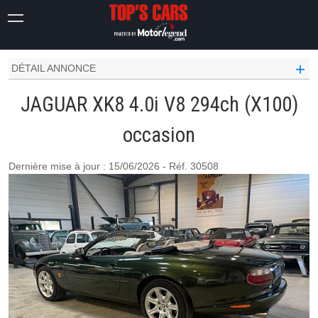
JAGUAR OCCASION
XK8
4.0I V8 294CH (X100)
+
DÉTAIL ANNONCE
JAGUAR XK8 4.0i V8 294ch (X100)
occasion
Dernière mise à jour : 15/06/2026 - Réf. 30508