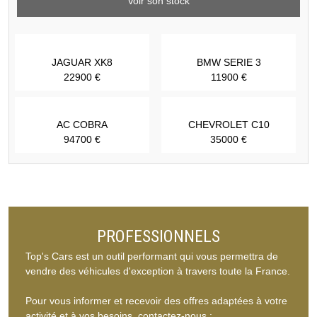
Voir son stock
JAGUAR XK8
BMW SERIE 3
22900 €
11900 €
AC COBRA
CHEVROLET C10
94700 €
35000 €
PROFESSIONNELS
Top's Cars est un outil performant qui vous permettra de
vendre des véhicules d'exception à travers toute la France.
Pour vous informer et recevoir des offres adaptées à votre
activité et à vos besoins, contactez-nous :