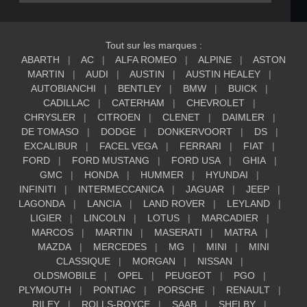
Tout sur les marques :
ABARTH
AC
ALFA ROMEO
ALPINE
ASTON
MARTIN
AUDI
AUSTIN
AUSTIN HEALEY
AUTOBIANCHI
BENTLEY
BMW
BUICK
CADILLAC
CATERHAM
CHEVROLET
CHRYSLER
CITROEN
CLENET
DAIMLER
DE TOMASO
DODGE
DONKERVOORT
DS
EXCALIBUR
FACEL VEGA
FERRARI
FIAT
FORD
FORD MUSTANG
FORD USA
GHIA
GMC
HONDA
HUMMER
HYUNDAI
INFINITI
INTERMECCANICA
JAGUAR
JEEP
LAGONDA
LANCIA
LAND ROVER
LEYLAND
LIGIER
LINCOLN
LOTUS
MARCADIER
MARCOS
MARTIN
MASERATI
MATRA
MAZDA
MERCEDES
MG
MINI
MINI
CLASSIQUE
MORGAN
NISSAN
OLDSMOBILE
OPEL
PEUGEOT
PGO
PLYMOUTH
PONTIAC
PORSCHE
RENAULT
RILEY
ROLLS-ROYCE
SAAB
SHELBY