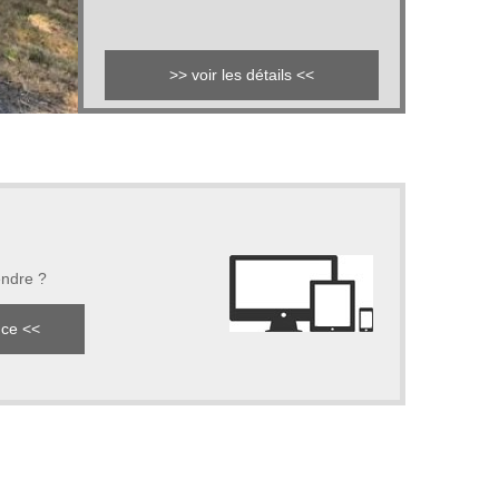
>> voir les détails <<
endre ?
nce <<