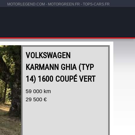
MOTORLEGEND.COM
-
MOTORGREEN.FR
-
TOPS-CARS.FR
VOLKSWAGEN
KARMANN GHIA (TYP
14) 1600 COUPÉ VERT
59 000 km
29 500 €