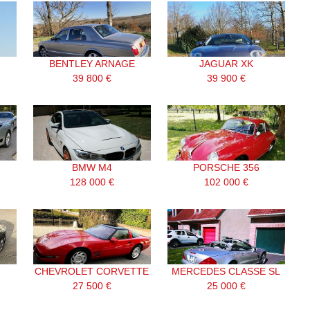
BENTLEY ARNAGE
JAGUAR XK
39 800 €
39 900 €
BMW M4
PORSCHE 356
128 000 €
102 000 €
CHEVROLET CORVETTE
MERCEDES CLASSE SL
27 500 €
25 000 €