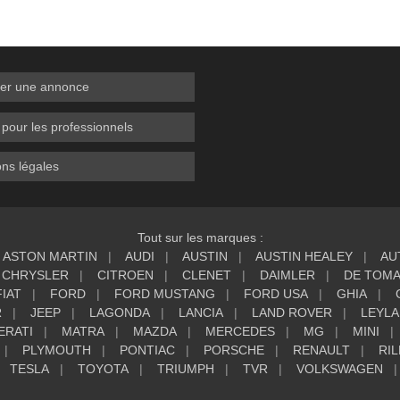
er une annonce
 pour les professionnels
ns légales
Tout sur les marques :
ASTON MARTIN
AUDI
AUSTIN
AUSTIN HEALEY
AU
CHRYSLER
CITROEN
CLENET
DAIMLER
DE TOM
FIAT
FORD
FORD MUSTANG
FORD USA
GHIA
R
JEEP
LAGONDA
LANCIA
LAND ROVER
LEYL
ERATI
MATRA
MAZDA
MERCEDES
MG
MINI
PLYMOUTH
PONTIAC
PORSCHE
RENAULT
RIL
TESLA
TOYOTA
TRIUMPH
TVR
VOLKSWAGEN