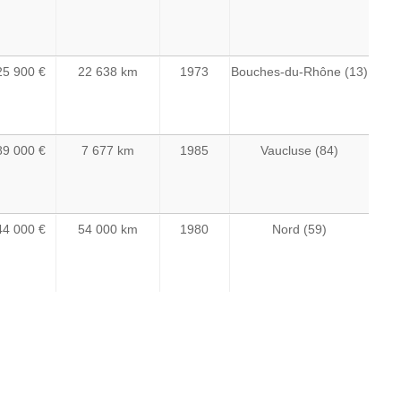
25 900 €
22 638 km
1973
Bouches-du-Rhône (13)
89 000 €
7 677 km
1985
Vaucluse (84)
44 000 €
54 000 km
1980
Nord (59)