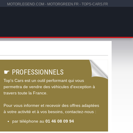
MOTORLEGEND.COM
-
MOTORGREEN.FR
-
TOPS-CARS.FR
☛
PROFESSIONNELS
Top's Cars est un outil performant qui vous
permettra de vendre des véhicules d'exception à
travers toute la France.
Pour vous informer et recevoir des offres adaptées
à votre activité et à vos besoins, contactez-nous :
par téléphone au
01 46 08 09 94