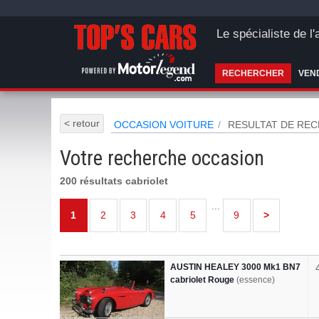
Le spécialiste de l
RECHERCHER
VEN
< retour
OCCASION VOITURE
RESULTAT DE RE
Votre recherche occasion
200 résultats cabriolet
...
1
2
3
4
5
9
>
AUSTIN HEALEY 3000 Mk1 BN7
cabriolet Rouge
(essence)