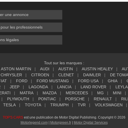
er une annonce
 pour les professionnels
ns légales
Tout sur les marques :
ASTON MARTIN
AUDI
AUSTIN
AUSTIN HEALEY
AU
CHRYSLER
CITROEN
CLENET
DAIMLER
DE TOM
FIAT
FORD
FORD MUSTANG
FORD USA
GHIA
R
JEEP
LAGONDA
LANCIA
LAND ROVER
LEYL
ERATI
MATRA
MAZDA
MERCEDES
MG
MINI
PLYMOUTH
PONTIAC
PORSCHE
RENAULT
RIL
TESLA
TOYOTA
TRIUMPH
TVR
VOLKSWAGEN
TOP'S CARS
est une publication de Motor Digital Publishing. Copyright © 2026
Motorlegend.com
|
Motorgreen.fr
|
Motor Digital Services