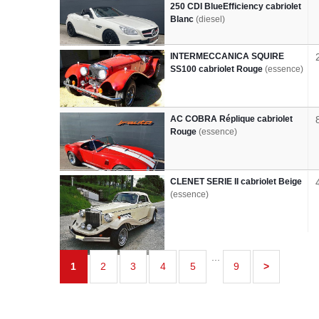
250 CDI BlueEfficiency cabriolet
Blanc
(diesel)
INTERMECCANICA SQUIRE
SS100 cabriolet Rouge
(essence)
AC COBRA Réplique cabriolet
Rouge
(essence)
CLENET SERIE II cabriolet Beige
(essence)
...
1
2
3
4
5
9
>