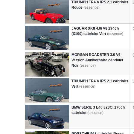
TRIUMPH TR4 A IRS 2.1 cabriolet
Rouge
(essence)
JAGUAR XK8 4.0i V8 294ch
(X100) cabriolet Vert
(essence)
MORGAN ROADSTER 3.0 V6
Version Anniversaire cabriolet
Noir
(essence)
TRIUMPH TR4 A IRS 2.1 cabriolet
Vert
(essence)
BMW SERIE 3 E46 323Ci 170ch
cabriolet
(essence)
PORSCHE 968 cabriolet Rouge