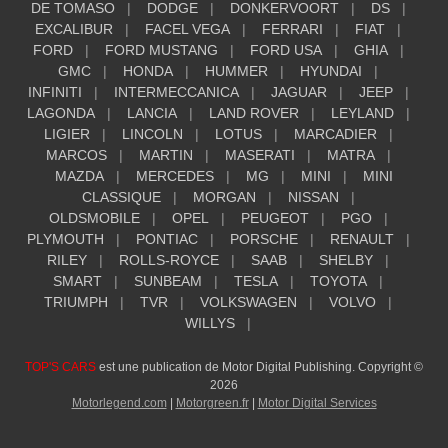
DE TOMASO
DODGE
DONKERVOORT
DS
EXCALIBUR
FACEL VEGA
FERRARI
FIAT
FORD
FORD MUSTANG
FORD USA
GHIA
GMC
HONDA
HUMMER
HYUNDAI
INFINITI
INTERMECCANICA
JAGUAR
JEEP
LAGONDA
LANCIA
LAND ROVER
LEYLAND
LIGIER
LINCOLN
LOTUS
MARCADIER
MARCOS
MARTIN
MASERATI
MATRA
MAZDA
MERCEDES
MG
MINI
MINI
CLASSIQUE
MORGAN
NISSAN
OLDSMOBILE
OPEL
PEUGEOT
PGO
PLYMOUTH
PONTIAC
PORSCHE
RENAULT
RILEY
ROLLS-ROYCE
SAAB
SHELBY
SMART
SUNBEAM
TESLA
TOYOTA
TRIUMPH
TVR
VOLKSWAGEN
VOLVO
WILLYS
TOP'S CARS
est une publication de Motor Digital Publishing. Copyright ©
2026
Motorlegend.com
|
Motorgreen.fr
|
Motor Digital Services