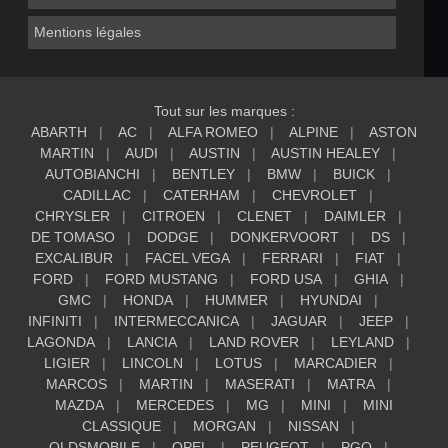
Mentions légales
Tout sur les marques :
ABARTH
AC
ALFA ROMEO
ALPINE
ASTON
MARTIN
AUDI
AUSTIN
AUSTIN HEALEY
AUTOBIANCHI
BENTLEY
BMW
BUICK
CADILLAC
CATERHAM
CHEVROLET
CHRYSLER
CITROEN
CLENET
DAIMLER
DE TOMASO
DODGE
DONKERVOORT
DS
EXCALIBUR
FACEL VEGA
FERRARI
FIAT
FORD
FORD MUSTANG
FORD USA
GHIA
GMC
HONDA
HUMMER
HYUNDAI
INFINITI
INTERMECCANICA
JAGUAR
JEEP
LAGONDA
LANCIA
LAND ROVER
LEYLAND
LIGIER
LINCOLN
LOTUS
MARCADIER
MARCOS
MARTIN
MASERATI
MATRA
MAZDA
MERCEDES
MG
MINI
MINI
CLASSIQUE
MORGAN
NISSAN
OLDSMOBILE
OPEL
PEUGEOT
PGO