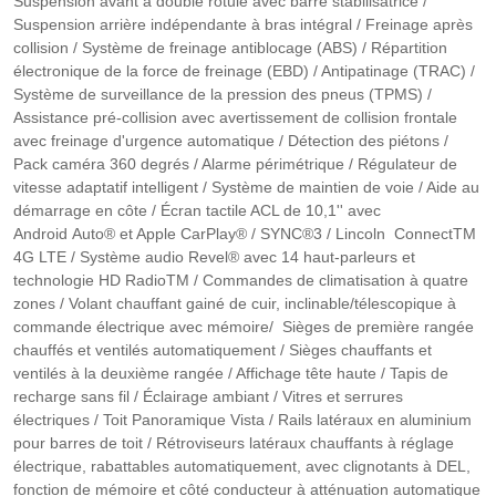
Suspension avant à double rotule avec barre stabilisatrice /
Suspension arrière indépendante à bras intégral / Freinage après
collision / Système de freinage antiblocage (ABS) / Répartition
électronique de la force de freinage (EBD) / Antipatinage (TRAC) /
Système de surveillance de la pression des pneus (TPMS) /
Assistance pré-collision avec avertissement de collision frontale
avec freinage d'urgence automatique / Détection des piétons /
Pack caméra 360 degrés / Alarme périmétrique / Régulateur de
vitesse adaptatif intelligent / Système de maintien de voie / Aide au
démarrage en côte / Écran tactile ACL de 10,1'' avec
Android Auto® et Apple CarPlay® / SYNC®3 / Lincoln ConnectTM
4G LTE / Système audio Revel® avec 14 haut-parleurs et
technologie HD RadioTM / Commandes de climatisation à quatre
zones / Volant chauffant gainé de cuir, inclinable/télescopique à
commande électrique avec mémoire/ Sièges de première rangée
chauffés et ventilés automatiquement / Sièges chauffants et
ventilés à la deuxième rangée / Affichage tête haute / Tapis de
recharge sans fil / Éclairage ambiant / Vitres et serrures
électriques / Toit Panoramique Vista / Rails latéraux en aluminium
pour barres de toit / Rétroviseurs latéraux chauffants à réglage
électrique, rabattables automatiquement, avec clignotants à DEL,
fonction de mémoire et côté conducteur à atténuation automatique