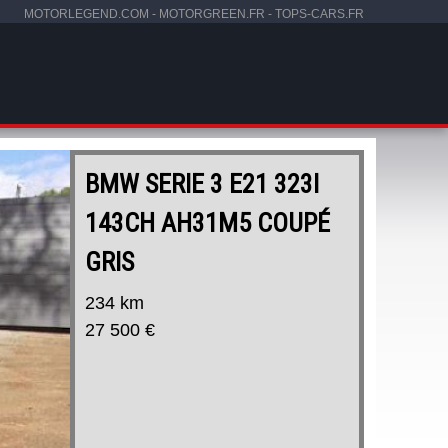
MOTORLEGEND.COM
-
MOTORGREEN.FR
-
TOPS-CARS.FR
BMW SERIE 3 E21 323I
143CH AH31M5 COUPÉ
GRIS
234 km
27 500 €