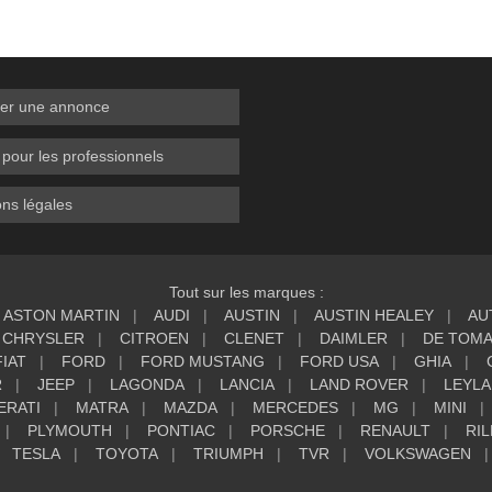
er une annonce
 pour les professionnels
ns légales
Tout sur les marques :
ASTON MARTIN
AUDI
AUSTIN
AUSTIN HEALEY
AU
CHRYSLER
CITROEN
CLENET
DAIMLER
DE TOM
FIAT
FORD
FORD MUSTANG
FORD USA
GHIA
R
JEEP
LAGONDA
LANCIA
LAND ROVER
LEYL
ERATI
MATRA
MAZDA
MERCEDES
MG
MINI
PLYMOUTH
PONTIAC
PORSCHE
RENAULT
RIL
TESLA
TOYOTA
TRIUMPH
TVR
VOLKSWAGEN