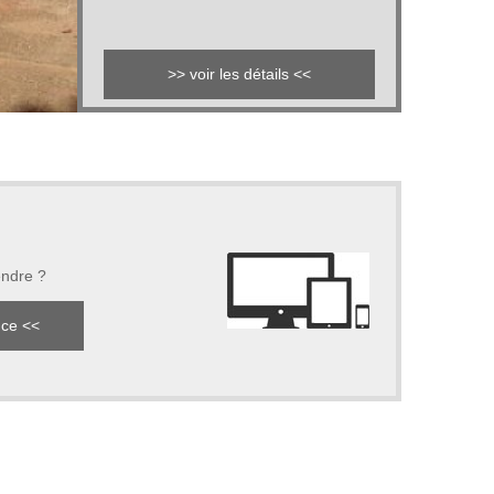
>> voir les détails <<
endre ?
nce <<