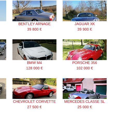
BENTLEY ARNAGE
JAGUAR XK
39 800 €
39 900 €
BMW M4
PORSCHE 356
128 000 €
102 000 €
CHEVROLET CORVETTE
MERCEDES CLASSE SL
27 500 €
25 000 €