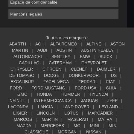
Espace de confidentialité
Mentions légales
Tout sur les marques :
ABARTH
AC
ALFA ROMEO
ALPINE
ASTON
MARTIN
AUDI
AUSTIN
AUSTIN HEALEY
AUTOBIANCHI
BENTLEY
BMW
BUICK
CADILLAC
CATERHAM
CHEVROLET
CHRYSLER
CITROEN
CLENET
DAIMLER
DE TOMASO
DODGE
DONKERVOORT
DS
EXCALIBUR
FACEL VEGA
FERRARI
FIAT
FORD
FORD MUSTANG
FORD USA
GHIA
GMC
HONDA
HUMMER
HYUNDAI
INFINITI
INTERMECCANICA
JAGUAR
JEEP
LAGONDA
LANCIA
LAND ROVER
LEYLAND
LIGIER
LINCOLN
LOTUS
MARCADIER
MARCOS
MARTIN
MASERATI
MATRA
MAZDA
MERCEDES
MG
MINI
MINI
CLASSIQUE
MORGAN
NISSAN