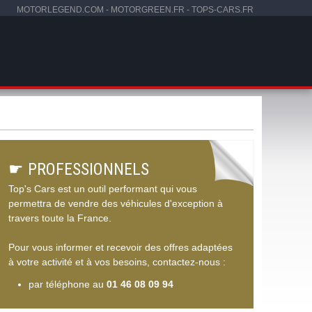
MOTORLEGEND.COM
-
MOTORGREEN.FR
-
TOPS-CARS.FR
☛
PROFESSIONNELS
Top's Cars est un outil performant qui vous
permettra de vendre des véhicules d'exception à
travers toute la France.
Pour vous informer et recevoir des offres adaptées
à votre activité et à vos besoins, contactez-nous :
par téléphone au
01 46 08 09 94