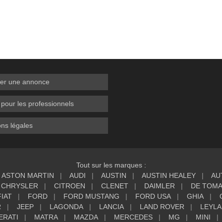
er une annonce
 pour les professionnels
ns légales
Tout sur les marques :
ASTON MARTIN
AUDI
AUSTIN
AUSTIN HEALEY
AU
CHRYSLER
CITROEN
CLENET
DAIMLER
DE TOM
FIAT
FORD
FORD MUSTANG
FORD USA
GHIA
R
JEEP
LAGONDA
LANCIA
LAND ROVER
LEYL
ERATI
MATRA
MAZDA
MERCEDES
MG
MINI