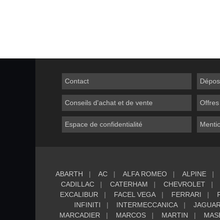
Contact
Dépos
Conseils d'achat et de vente
Offres
Espace de confidentialité
Mentio
ABARTH
AC
ALFA ROMEO
ALPINE
CADILLAC
CATERHAM
CHEVROLET
EXCALIBUR
FACEL VEGA
FERRARI
INFINITI
INTERMECCANICA
JAGUA
MARCADIER
MARCOS
MARTIN
MAS