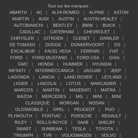
Tout sur les marques :
ABARTH
AC
ALFA ROMEO
ALPINE
ASTON
MARTIN
AUDI
AUSTIN
AUSTIN HEALEY
AUTOBIANCHI
BENTLEY
BMW
BUICK
CADILLAC
CATERHAM
CHEVROLET
CHRYSLER
CITROEN
CLENET
DAIMLER
DE TOMASO
DODGE
DONKERVOORT
DS
EXCALIBUR
FACEL VEGA
FERRARI
FIAT
FORD
FORD MUSTANG
FORD USA
GHIA
GMC
HONDA
HUMMER
HYUNDAI
INFINITI
INTERMECCANICA
JAGUAR
JEEP
LAGONDA
LANCIA
LAND ROVER
LEYLAND
LIGIER
LINCOLN
LOTUS
MARCADIER
MARCOS
MARTIN
MASERATI
MATRA
MAZDA
MERCEDES
MG
MINI
MINI
CLASSIQUE
MORGAN
NISSAN
OLDSMOBILE
OPEL
PEUGEOT
PGO
PLYMOUTH
PONTIAC
PORSCHE
RENAULT
RILEY
ROLLS-ROYCE
SAAB
SHELBY
SMART
SUNBEAM
TESLA
TOYOTA
TRIUMPH
TVR
VOLKSWAGEN
VOLVO